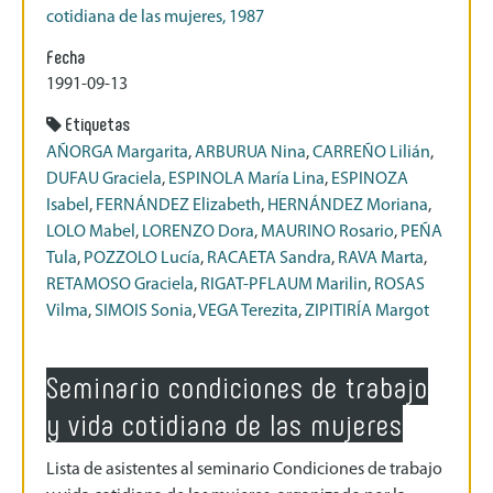
cotidiana de las mujeres, 1987
Fecha
1991-09-13
Etiquetas
AÑORGA Margarita
,
ARBURUA Nina
,
CARREÑO Lilián
,
DUFAU Graciela
,
ESPINOLA María Lina
,
ESPINOZA
Isabel
,
FERNÁNDEZ Elizabeth
,
HERNÁNDEZ Moriana
,
LOLO Mabel
,
LORENZO Dora
,
MAURINO Rosario
,
PEÑA
Tula
,
POZZOLO Lucía
,
RACAETA Sandra
,
RAVA Marta
,
RETAMOSO Graciela
,
RIGAT-PFLAUM Marilin
,
ROSAS
Vilma
,
SIMOIS Sonia
,
VEGA Terezita
,
ZIPITIRÍA Margot
Seminario condiciones de trabajo
y vida cotidiana de las mujeres
Lista de asistentes al seminario Condiciones de trabajo