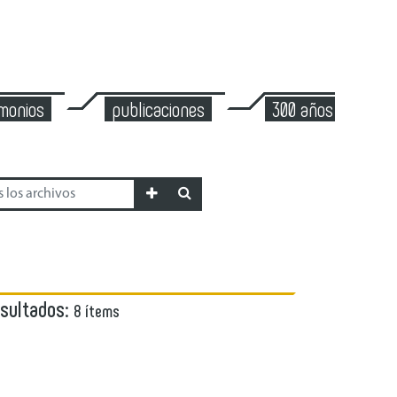
imonios
publicaciones
300 años de mont
esultados:
8 ítems