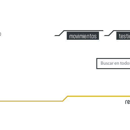
movimientos
test
r