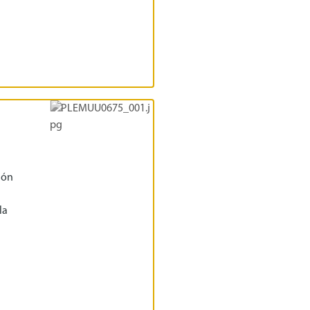
ión
la