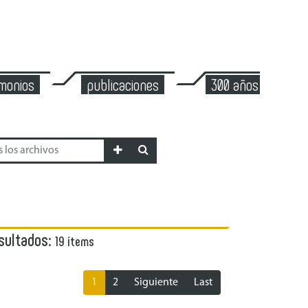
imonios
publicaciones
300 años de mont
sultados:
19 ítems
1
2
Siguiente
Last