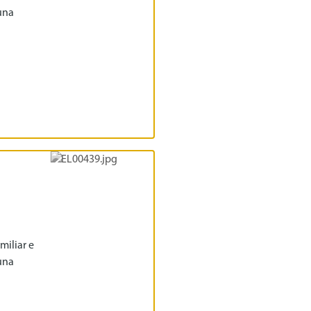
una
miliar e
una