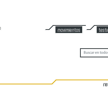
movimientos
test
re