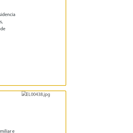
sidencia
s,
 de
miliar e