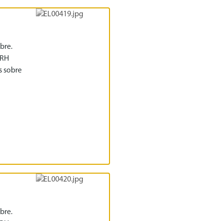
bre.
IRH
s sobre
bre.