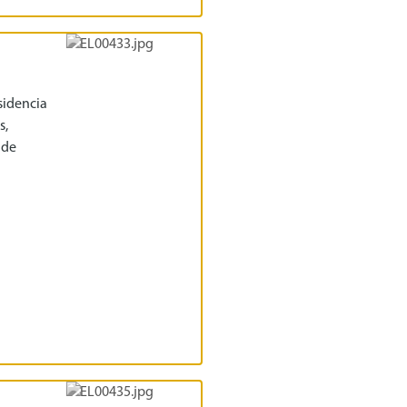
sidencia
s,
 de