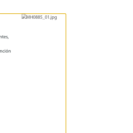
ntes,
ención