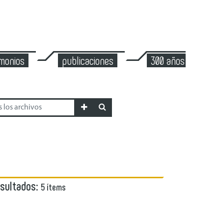
imonios
publicaciones
300 años de mont
esultados:
5 ítems