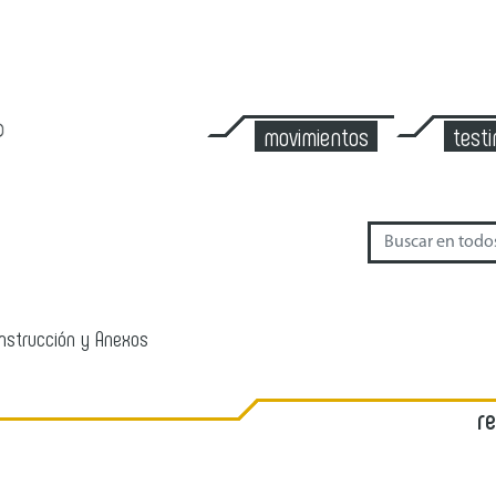
movimientos
test
onstrucción y Anexos
r