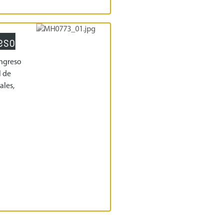
eso
ngreso
l de
ales,