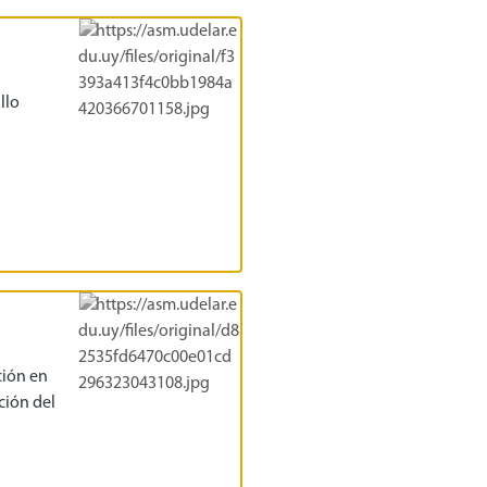
llo
ción en
ción del