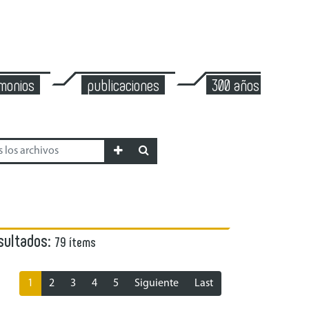
imonios
publicaciones
300 años de mont
sultados:
79 ítems
1
2
3
4
5
Siguiente
Last