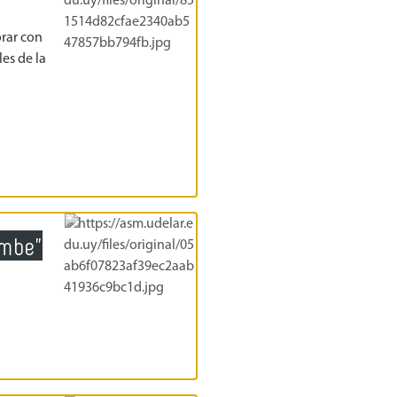
orar con
es de la
ombe"