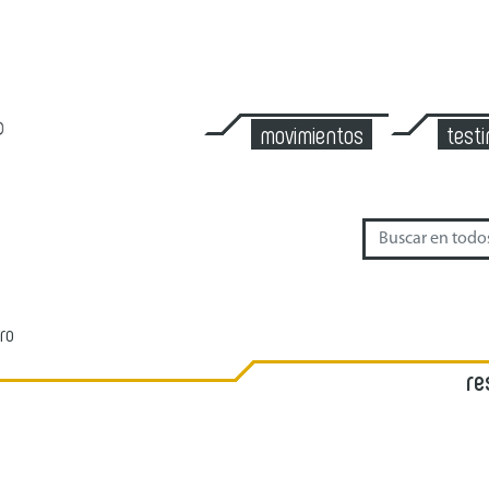
movimientos
test
ro
re