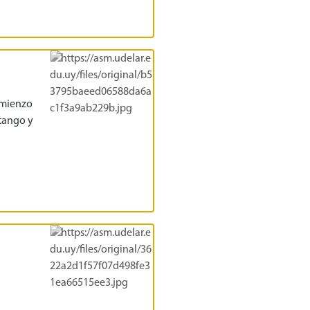
omienzo
 tango y