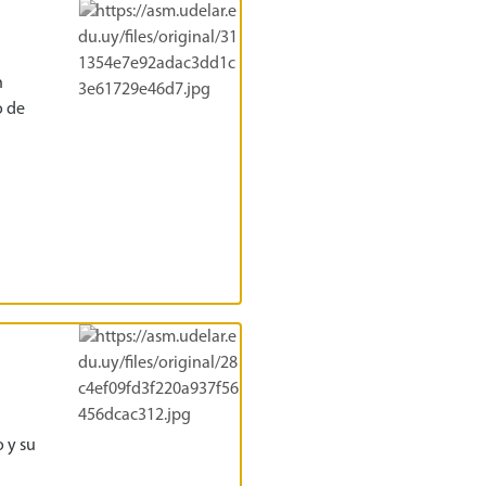
n
o de
 y su