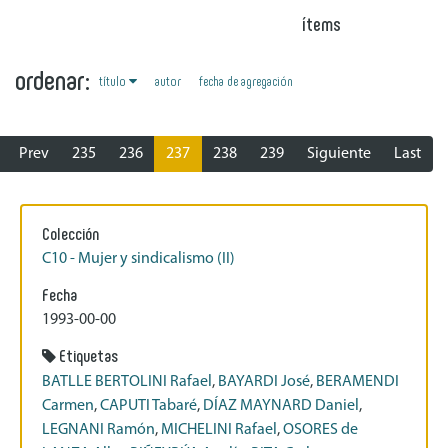
ítems
ordenar:
título
autor
fecha de agregación
Prev
235
236
237
238
239
Siguiente
Last
Colección
C10 - Mujer y sindicalismo (II)
Fecha
1993-00-00
Etiquetas
BATLLE BERTOLINI Rafael
,
BAYARDI José
,
BERAMENDI
Carmen
,
CAPUTI Tabaré
,
DÍAZ MAYNARD Daniel
,
LEGNANI Ramón
,
MICHELINI Rafael
,
OSORES de