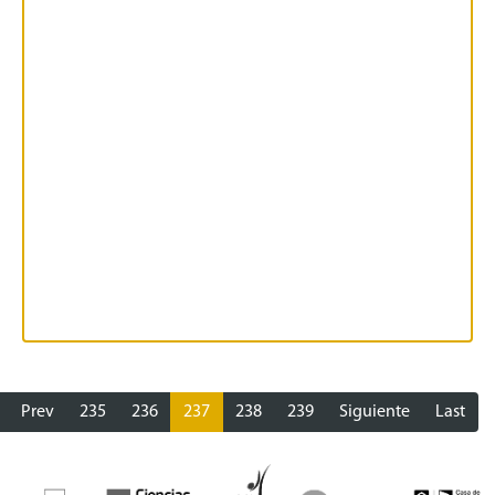
Prev
235
236
237
238
239
Siguiente
Last