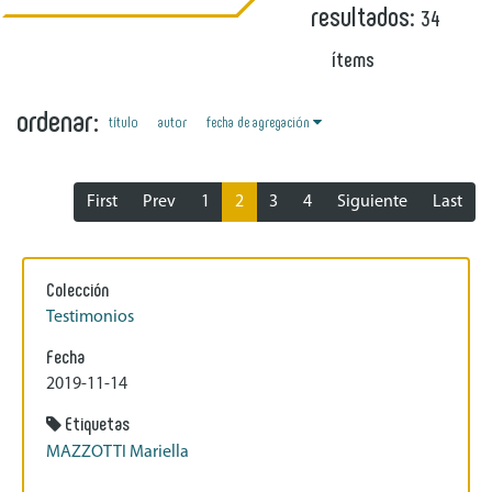
resultados:
34
ítems
ordenar:
fecha de agregación
título
autor
First
Prev
1
2
3
4
Siguiente
Last
Colección
Testimonios
Fecha
2019-11-14
Etiquetas
MAZZOTTI Mariella