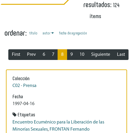
resultados:
124
ítems
ordenar:
autor
título
fecha de agregación
First
Prev
6
7
8
9
10
Siguiente
Last
Colección
C02 - Prensa
Fecha
1997-04-16
Etiquetas
Encuentro Ecuménico para la Liberación de las
Minorías Sexuales
,
FRONTAN Fernando