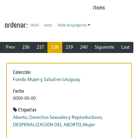
ítems
ordenar:
fecha de agregación
título
autor
Prev
236
237
238
239
240
Siguiente
Last
Colección
Fondo Mujer y Salud en Uruguay
Fecha
0000-00-00
Etiquetas
Aborto
,
Derechos Sexuales y Reproductivos
,
DESPENALIZACIÓN DEL ABORTO
,
Mujer