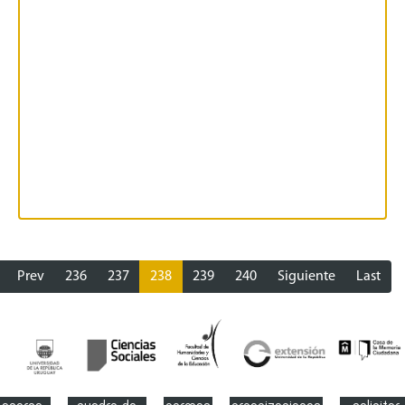
Prev
236
237
238
239
240
Siguiente
Last