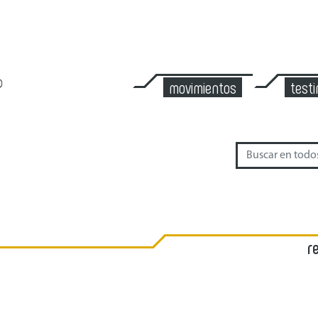
movimientos
test
r