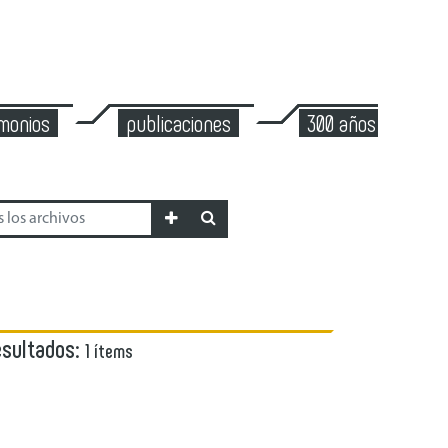
imonios
publicaciones
300 años de mont
esultados:
1 ítems