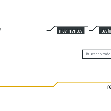
movimientos
test
r