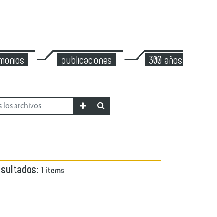
imonios
publicaciones
300 años de mont
esultados:
1 ítems