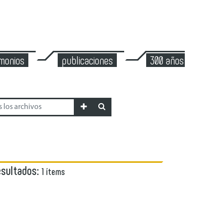
imonios
publicaciones
300 años de mont
esultados:
1 ítems