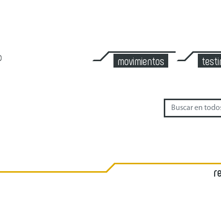
movimientos
test
r