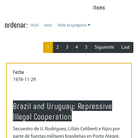
ítems
ordenar:
fecha de agregación
título
autor
1
2
3
4
5
Siguiente
Last
Fecha
1978-11-29
Brazil and Uruguay: Repressive
Illegal Cooperation
Secuestro de U. Rodríguez, Lilián Celiberti e hijos por
parte de fuerzas militares brasileñas en Porto Alegre.