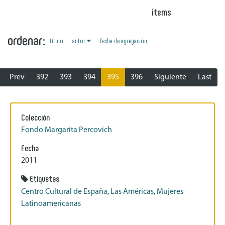
ítems
ordenar:
autor
título
fecha de agregación
Prev
392
393
394
395
396
Siguiente
Last
Colección
Fondo Margarita Percovich
Fecha
2011
Etiquetas
Centro Cultural de España
,
Las Américas
,
Mujeres
Latinoamericanas