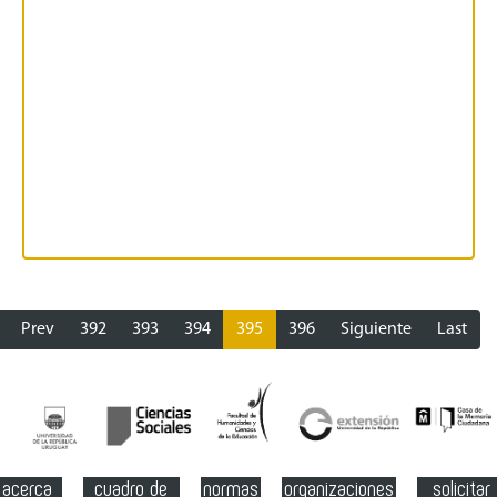
Prev
392
393
394
395
396
Siguiente
Last
acerca
cuadro de
normas
organizaciones
solicitar