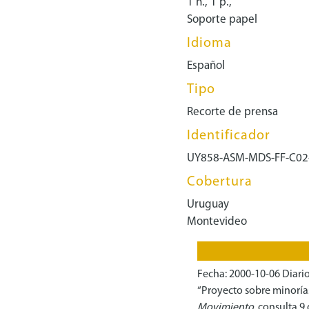
1 h., 1 p.,
Soporte papel
Idioma
Español
Tipo
Recorte de prensa
Identificador
UY858-ASM-MDS-FF-C02
Cobertura
Uruguay
Montevideo
Fecha: 2000-10-06 Diari
“Proyecto sobre minorías
Movimiento
, consulta 9