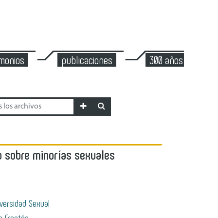
imonios
publicaciones
300 años de mont
 sobre minorías sexuales
versidad Sexual
o Frontán