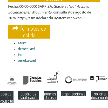
Fecha: 00-00-0000 SAPRIZA, Graciela , “s/d,”
Archivo
Sociedades en Movimiento
, consulta 9 de agosto de
2026,
https://asm.udelar.edu.uy/items/show/2155
.
formatos de
salida
atom
dcmes-xml
json
omeka-xml
acerca
cuadro de
normas
organizaciones
solicitar
del
clasificación
de uso
document
proyecto