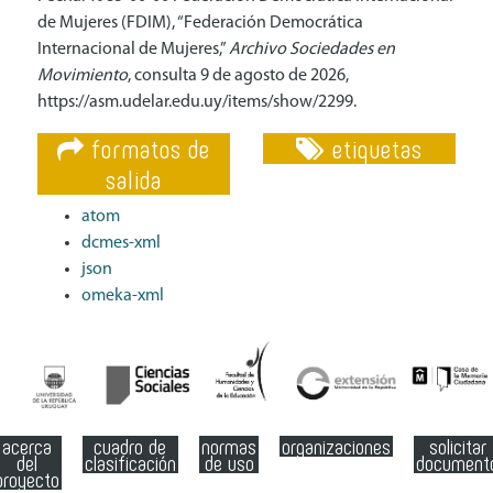
de Mujeres (FDIM), “Federación Democrática
Internacional de Mujeres,”
Archivo Sociedades en
Movimiento
, consulta 9 de agosto de 2026,
https://asm.udelar.edu.uy/items/show/2299
.
formatos de
etiquetas
salida
atom
dcmes-xml
json
omeka-xml
acerca
cuadro de
normas
organizaciones
solicitar
del
clasificación
de uso
document
proyecto