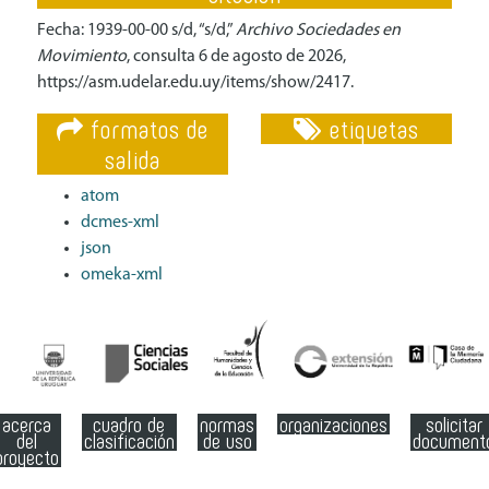
Fecha: 1939-00-00 s/d, “s/d,”
Archivo Sociedades en
Movimiento
, consulta 6 de agosto de 2026,
https://asm.udelar.edu.uy/items/show/2417
.
formatos de
etiquetas
salida
atom
dcmes-xml
json
omeka-xml
acerca
cuadro de
normas
organizaciones
solicitar
del
clasificación
de uso
document
proyecto