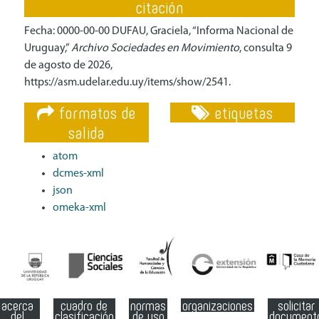
citación
Fecha: 0000-00-00 DUFAU, Graciela, “Informa Nacional de
Uruguay,”
Archivo Sociedades en Movimiento
, consulta 9
de agosto de 2026,
https://asm.udelar.edu.uy/items/show/2541
.
formatos de
etiquetas
salida
atom
dcmes-xml
json
omeka-xml
acerca
cuadro de
normas
organizaciones
solicitar
del
clasificación
de uso
document