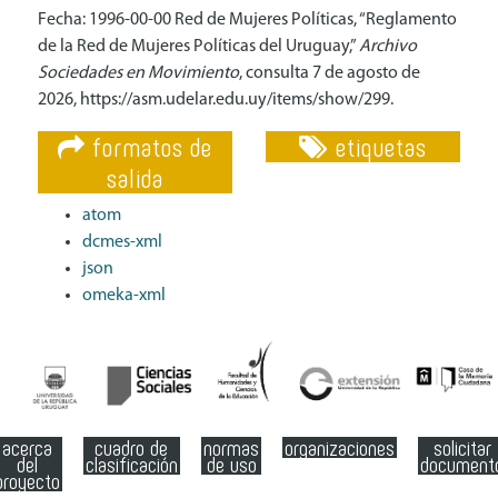
Fecha: 1996-00-00 Red de Mujeres Políticas, “Reglamento
de la Red de Mujeres Políticas del Uruguay,”
Archivo
Sociedades en Movimiento
, consulta 7 de agosto de
2026,
https://asm.udelar.edu.uy/items/show/299
.
formatos de
etiquetas
salida
atom
dcmes-xml
json
omeka-xml
acerca
cuadro de
normas
organizaciones
solicitar
del
clasificación
de uso
document
proyecto