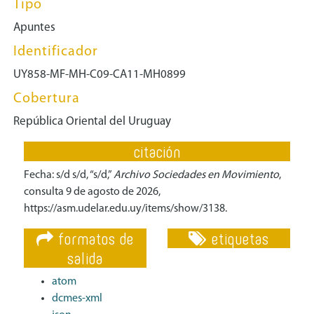
Tipo
Apuntes
Identificador
UY858-MF-MH-C09-CA11-MH0899
Cobertura
República Oriental del Uruguay
citación
Fecha: s/d s/d, “s/d,”
Archivo Sociedades en Movimiento
,
consulta 9 de agosto de 2026,
https://asm.udelar.edu.uy/items/show/3138
.
formatos de
etiquetas
salida
atom
dcmes-xml