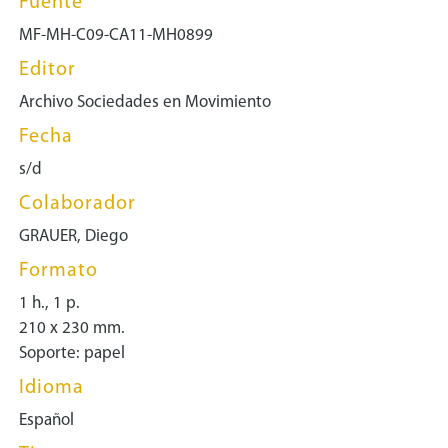
Fuente
MF-MH-C09-CA11-MH0899
Editor
Archivo Sociedades en Movimiento
Fecha
s/d
Colaborador
GRAUER, Diego
Formato
1 h., 1 p.
210 x 230 mm.
Soporte: papel
Idioma
Español