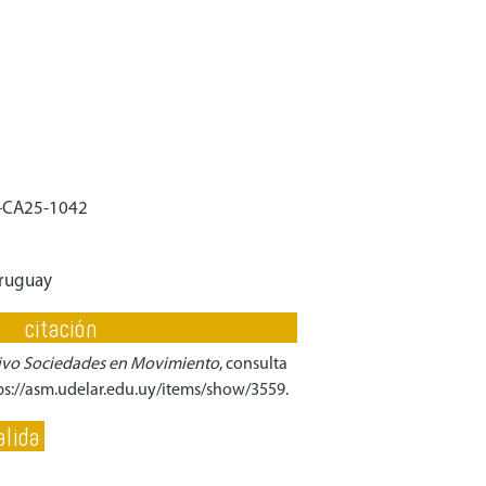
-CA25-1042
Uruguay
citación
ivo Sociedades en Movimiento
, consulta
ps://asm.udelar.edu.uy/items/show/3559
.
lida