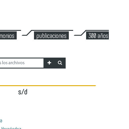
imonios
publicaciones
300 años de mont
s/d
ta
 Hernández