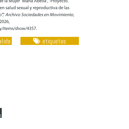
e la Mujer "María Abella", “Proyecto.
 en salud sexual y reproductiva de las
",”
Archivo Sociedades en Movimiento
,
2026,
uy/items/show/4357
.
lida
etiquetas
o