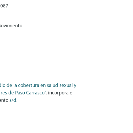
0087
Movimiento
dio de la cobertura en salud sexual y
res de Paso Carrasco"
, incorpora el
ento
s/d
.