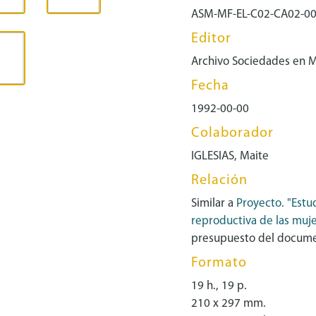
ASM-MF-EL-C02-CA02-0
Editor
Archivo Sociedades en 
Fecha
1992-00-00
Colaborador
IGLESIAS, Maite
Relación
Similar a
Proyecto. "Estu
reproductiva de las muje
presupuesto del docum
Formato
19 h., 19 p.
210 x 297 mm.