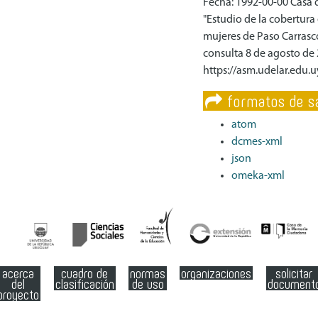
Fecha: 1992-00-00 Casa d
"Estudio de la cobertura
mujeres de Paso Carrasco
consulta 8 de agosto de 
https://asm.udelar.edu.
formatos de sa
atom
dcmes-xml
json
omeka-xml
acerca
cuadro de
normas
organizaciones
solicitar
del
clasificación
de uso
document
proyecto