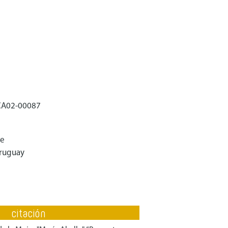
CA02-00087
be
Uruguay
citación