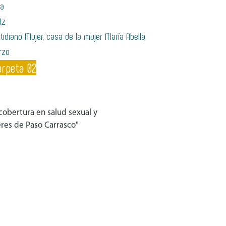
ta
tz
tidiano Mujer, casa de la mujer María Abella,
rzo
arpeta 02
 cobertura en salud sexual y
eres de Paso Carrasco"