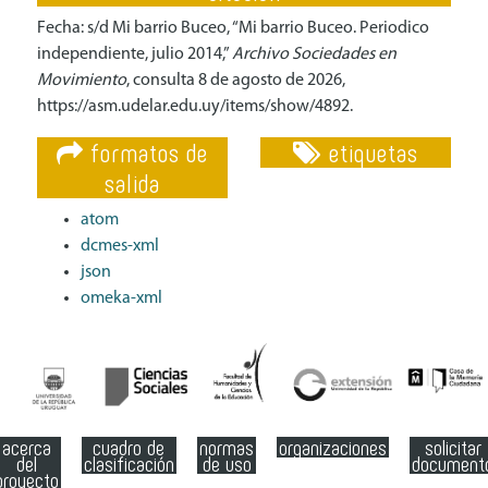
Fecha: s/d Mi barrio Buceo, “Mi barrio Buceo. Periodico
independiente, julio 2014,”
Archivo Sociedades en
Movimiento
, consulta 8 de agosto de 2026,
https://asm.udelar.edu.uy/items/show/4892
.
formatos de
etiquetas
salida
atom
dcmes-xml
json
omeka-xml
acerca
cuadro de
normas
organizaciones
solicitar
del
clasificación
de uso
document
proyecto