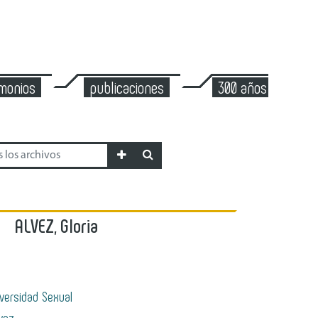
imonios
publicaciones
300 años de mont
ALVEZ, Gloria
versidad Sexual
lvez