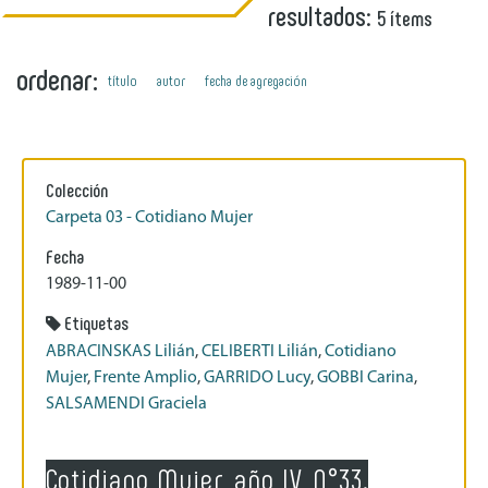
resultados:
5 ítems
ordenar:
título
autor
fecha de agregación
Colección
Carpeta 03 - Cotidiano Mujer
Fecha
1989-11-00
Etiquetas
ABRACINSKAS Lilián
,
CELIBERTI Lilián
,
Cotidiano
Mujer
,
Frente Amplio
,
GARRIDO Lucy
,
GOBBI Carina
,
SALSAMENDI Graciela
Cotidiano Mujer, año IV, N°33.