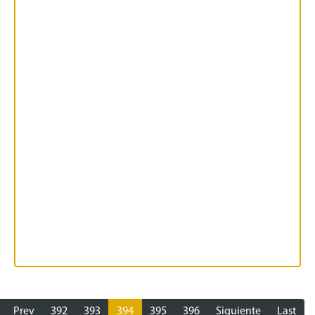
Prev
392
393
394
395
396
Siguiente
Last