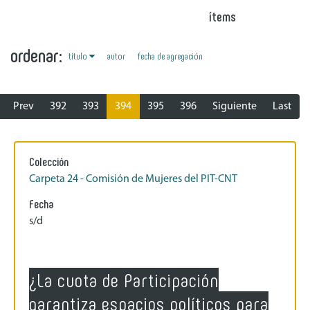
ítems
ordenar:
título
autor
fecha de agregación
Prev
392
393
394
395
396
Siguiente
Last
Colección
Carpeta 24 - Comisión de Mujeres del PIT-CNT
Fecha
s/d
¿La cuota de Participación
garantiza espacios políticos para