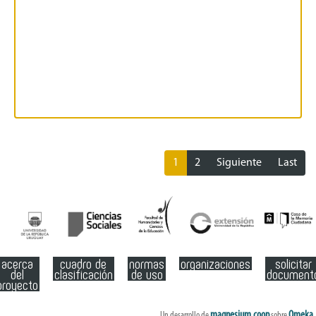
1
2
Siguiente
Last
acerca
cuadro de
normas
organizaciones
solicitar
del
clasificación
de uso
document
proyecto
magnesium.coop
Omeka
Un desarrollo de
sobre