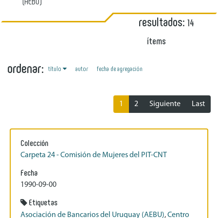
(AEBU)
resultados:
14
ítems
ordenar:
título
autor
fecha de agregación
1
2
Siguiente
Last
Colección
Carpeta 24 - Comisión de Mujeres del PIT-CNT
Fecha
1990-09-00
Etiquetas
Asociación de Bancarios del Uruguay (AEBU)
,
Centro