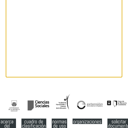
acerca
cuadro de
normas
organizaciones
solicitar
del
clasificación
de uso
document