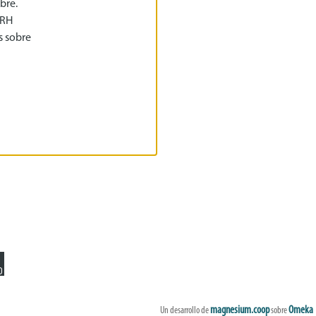
bre.
IRH
s sobre
o
magnesium.coop
Omeka
Un desarrollo de
sobre