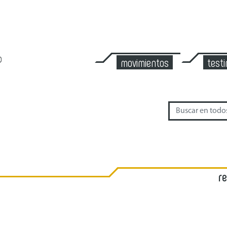
movimientos
test
r