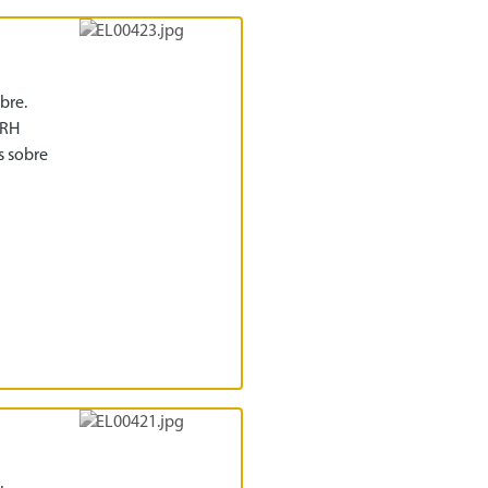
bre.
IRH
s sobre