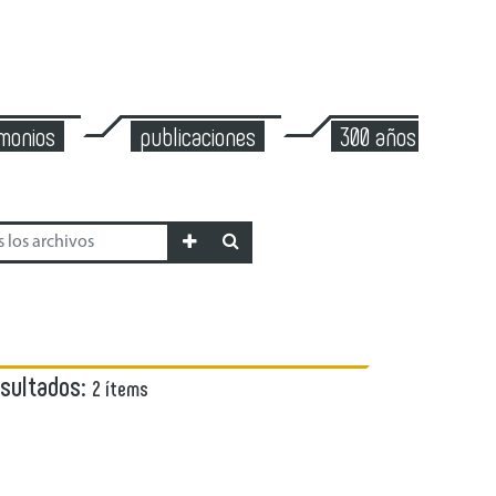
imonios
publicaciones
300 años de mont
esultados:
2 ítems