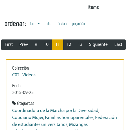
ítems
ordenar:
título
autor
fecha de agregación
First
Prev
9
10
11
12
13
Siguiente
Last
Colección
C02 - Videos
Fecha
2015-09-25
Etiquetas
Coordinadora de la Marcha por la Diversidad
,
Cotidiano Mujer
,
Familias homoparentales
,
Federación
de estudiantes universitarios
,
Mizangas