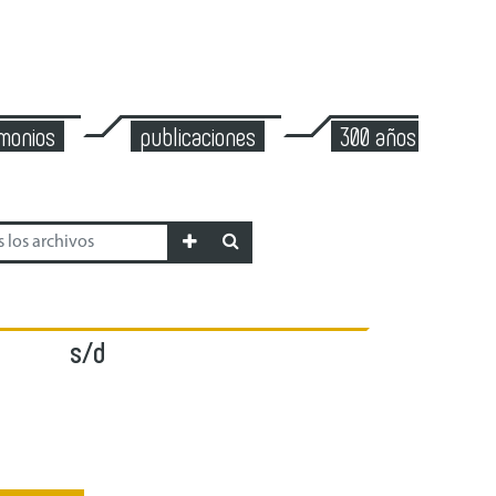
imonios
publicaciones
300 años de mont
s/d