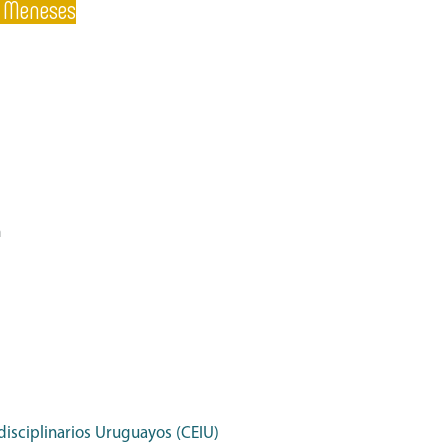
a Meneses
n
disciplinarios Uruguayos (CEIU)