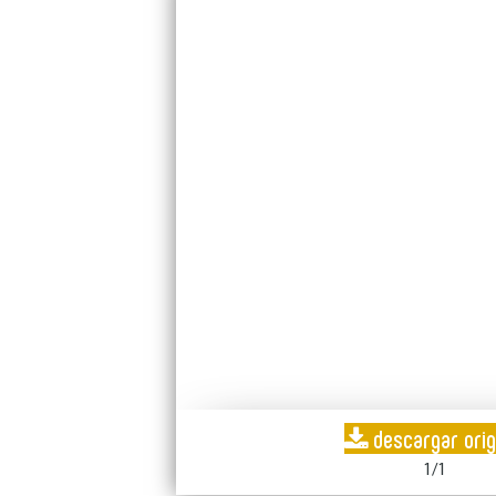
descargar orig
1/1