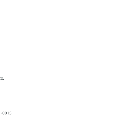
co.
1-0015