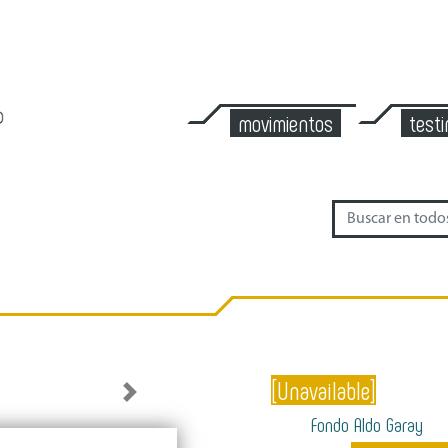
movimientos
test
[Unavailable]
Next
Fondo Aldo Garay