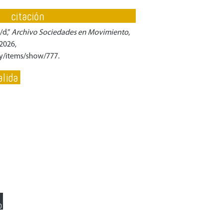
citación
/d,”
Archivo Sociedades en Movimiento
,
2026,
uy/items/show/777
.
lida
o