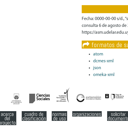
Fecha: 0000-00-00 s/d., “s
consulta 6 de agosto de 
https://asm.udelar.edu.
formatos de sa
atom
dcmes-xml
json
omeka-xml
acerca
cuadro de
normas
organizaciones
solicitar
del
clasificación
de uso
document
proyecto