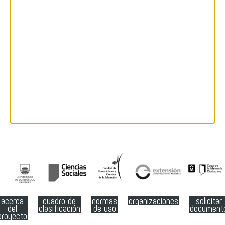
acerca
cuadro de
normas
organizaciones
solicitar
del
clasificación
de uso
document
proyecto