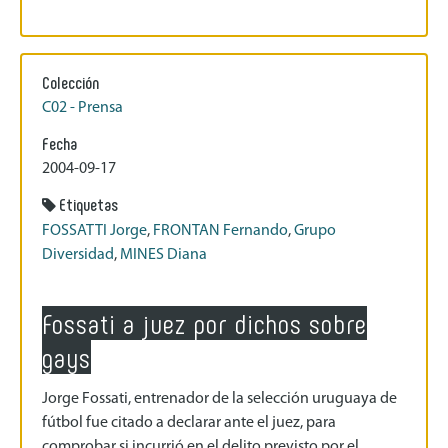
Colección
C02 - Prensa
Fecha
2004-09-17
Etiquetas
FOSSATTI Jorge
,
FRONTAN Fernando
,
Grupo
Diversidad
,
MINES Diana
Fossati a juez por dichos sobre
gays
Jorge Fossati, entrenador de la selección uruguaya de
fútbol fue citado a declarar ante el juez, para
comprobar si incurrió en el delito previsto por el