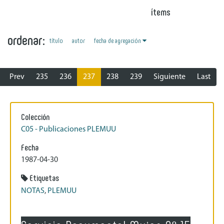
ítems
ordenar:
fecha de agregación
título
autor
Prev
235
236
237
238
239
Siguiente
Last
Colección
C05 - Publicaciones PLEMUU
Fecha
1987-04-30
Etiquetas
NOTAS
,
PLEMUU